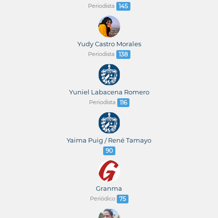
Periodista
145
Yudy Castro Morales
Periodista
138
Yuniel Labacena Romero
Periodista
116
Yaima Puig / René Tamayo
90
Granma
Periódico
75