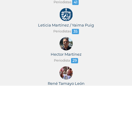
Periodistas
41
Leticia Martínez / Yaima Puig
Periodistas
35
Hector Martínez
Periodista
29
René Tamayo León
Periodista
23
René Tamayo / Leticia Martínez
Periodistas
23