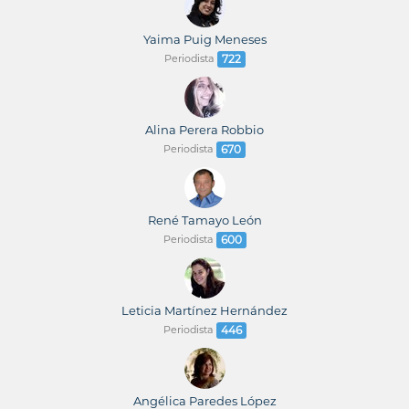
Yaima Puig Meneses
Periodista
722
Alina Perera Robbio
Periodista
670
René Tamayo León
Periodista
600
Leticia Martínez Hernández
Periodista
446
Angélica Paredes López