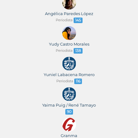
Angélica Paredes López
Periodista
145
Yudy Castro Morales
Periodista
138
Yuniel Labacena Romero
Periodista
116
Yaima Puig / René Tamayo
90
Granma