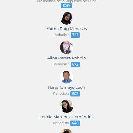
Presidencia de la República de Cuba
1067
Yaima Puig Meneses
Periodista
722
Alina Perera Robbio
Periodista
672
René Tamayo León
Periodista
602
Leticia Martínez Hernández
Periodista
448