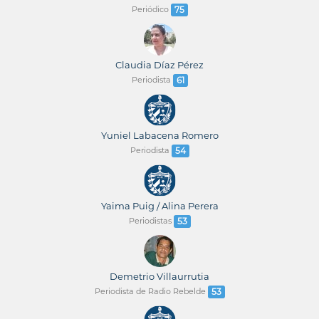
Periódico
75
Claudia Díaz Pérez
Periodista
61
Yuniel Labacena Romero
Periodista
54
Yaima Puig / Alina Perera
Periodistas
53
Demetrio Villaurrutia
Periodista de Radio Rebelde
53