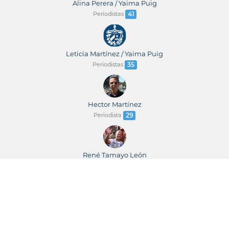
Alina Perera / Yaima Puig
Periodistas
41
Leticia Martínez / Yaima Puig
Periodistas
35
Hector Martínez
Periodista
29
René Tamayo León
Periodista
23
René Tamayo / Leticia Martínez
Periodistas
23