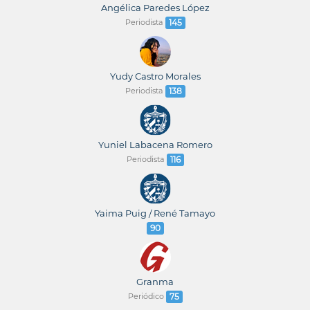
Angélica Paredes López
Periodista
145
Yudy Castro Morales
Periodista
138
Yuniel Labacena Romero
Periodista
116
Yaima Puig / René Tamayo
90
Granma
Periódico
75