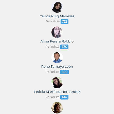
Yaima Puig Meneses
Periodista
722
Alina Perera Robbio
Periodista
670
René Tamayo León
Periodista
600
Leticia Martínez Hernández
Periodista
447