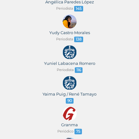
Angélica Paredes López
Periodista
145
Yudy Castro Morales
Periodista
138
Yuniel Labacena Romero
Periodista
116
Yaima Puig / René Tamayo
90
Granma
Periódico
75