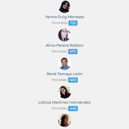
Yaima Puig Meneses
Periodista
722
Alina Perera Robbio
Periodista
670
René Tamayo León
Periodista
600
Leticia Martínez Hernández
Periodista
446