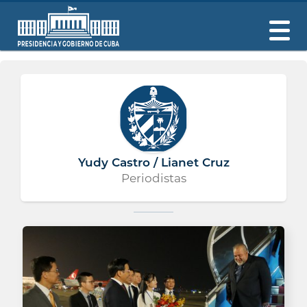
Yudy Castro / Lianet Cruz
Periodistas