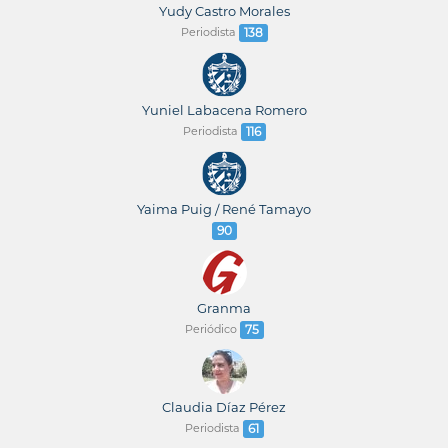
Yudy Castro Morales
Periodista
138
Yuniel Labacena Romero
Periodista
116
Yaima Puig / René Tamayo
90
Granma
Periódico
75
Claudia Díaz Pérez
Periodista
61