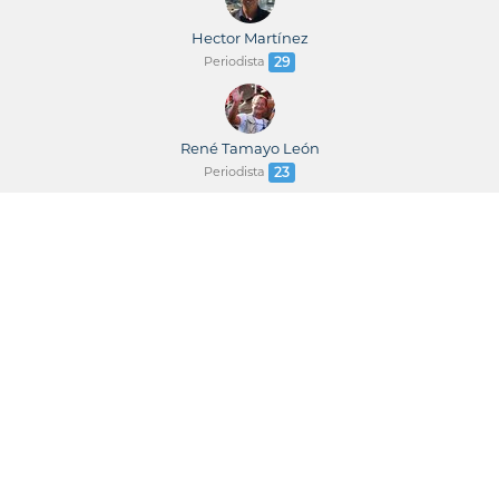
Hector Martínez
Periodista
29
René Tamayo León
Periodista
23
René Tamayo / Leticia Martínez
Periodistas
23
Juventud Rebelde
Periódico
22
Wilmer Rodríguez