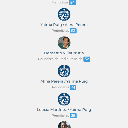
Periodista
54
Yaima Puig / Alina Perera
Periodistas
53
Demetrio Villaurrutia
Periodista de Radio Rebelde
52
Alina Perera / Yaima Puig
Periodistas
41
Leticia Martínez / Yaima Puig
Periodistas
35