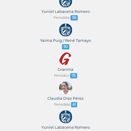
Yuniel Labacena Romero
Periodista
116
Yaima Puig / René Tamayo
90
Granma
Periódico
75
Claudia Díaz Pérez
Periodista
61
Yuniel Labacena Romero