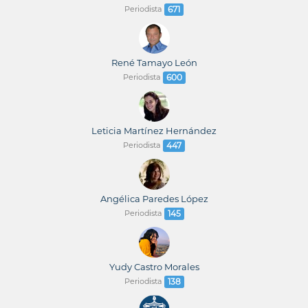
Periodista
671
René Tamayo León
Periodista
600
Leticia Martínez Hernández
Periodista
447
Angélica Paredes López
Periodista
145
Yudy Castro Morales
Periodista
138