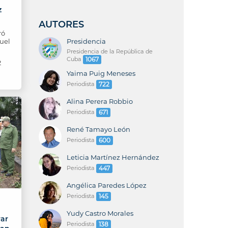
z
AUTORES
ró
nuel
Presidencia
Presidencia de la República de
Cuba
1067
2
Yaima Puig Meneses
Periodista
722
Alina Perera Robbio
Periodista
671
René Tamayo León
Periodista
600
Leticia Martínez Hernández
Periodista
447
Angélica Paredes López
Periodista
145
Yudy Castro Morales
rar
Periodista
138