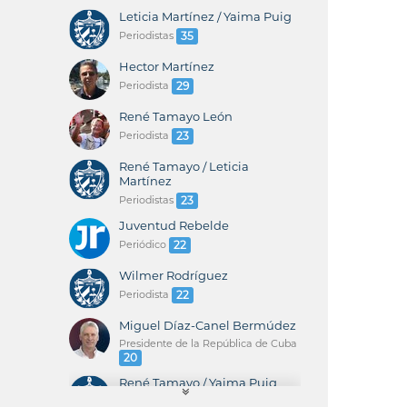
Leticia Martínez / Yaima Puig
Periodistas
35
Hector Martínez
Periodista
29
René Tamayo León
Periodista
23
René Tamayo / Leticia
Martínez
Periodistas
23
Juventud Rebelde
Periódico
22
Wilmer Rodríguez
Periodista
22
Miguel Díaz-Canel Bermúdez
Presidente de la República de Cuba
20
René Tamayo / Yaima Puig
Periodistas
20