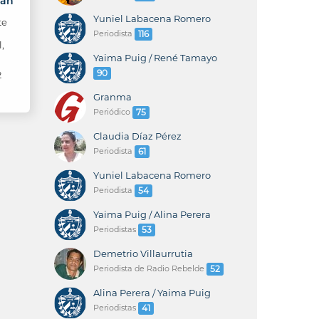
Ian
Yuniel Labacena Romero
te
Periodista
116
,
Yaima Puig / René Tamayo
90
2
Granma
Periódico
75
Claudia Díaz Pérez
Periodista
61
Yuniel Labacena Romero
Periodista
54
Yaima Puig / Alina Perera
Periodistas
53
Demetrio Villaurrutia
Periodista de Radio Rebelde
52
Alina Perera / Yaima Puig
Periodistas
41