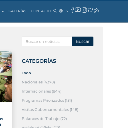
A
GALERÍAS
CONTACTO
ES
Buscar
CATEGORÍAS
Todo
Nacionales (4378)
Internacionales (844)
Programas Priorizados (151)
Visitas Gubernamentales (148)
Balances de Trabajo (72)
as
n
Actividad Oficial (67)