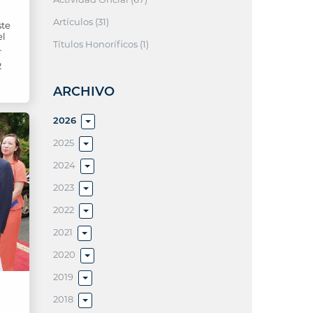
Artículos (31)
ste
el
Títulos Honoríficos (1)
…
2
ARCHIVO
2026
2025
2024
2023
2022
2021
2020
2019
2018