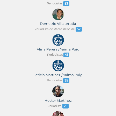
Periodistas
53
Demetrio Villaurrutia
Periodista de Radio Rebelde
52
Alina Perera / Yaima Puig
Periodistas
41
Leticia Martínez / Yaima Puig
Periodistas
35
Hector Martínez
Periodista
29