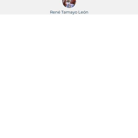
René Tamayo León
Periodista
23
René Tamayo / Leticia Martínez
Periodistas
23
Juventud Rebelde
Periódico
22
Wilmer Rodríguez
Periodista
22
Miguel Díaz-Canel Bermúdez