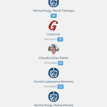
Yaima Puig / René Tamayo
90
Granma
Periódico
75
Claudia Díaz Pérez
Periodista
61
Yuniel Labacena Romero
Periodista
54
Yaima Puig / Alina Perera