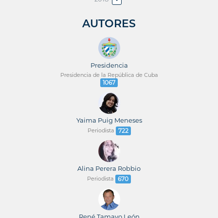
AUTORES
Presidencia
Presidencia de la República de Cuba
1067
Yaima Puig Meneses
Periodista
722
Alina Perera Robbio
Periodista
670
René Tamayo León