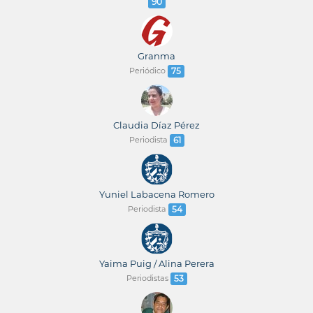
90
Granma
Periódico
75
Claudia Díaz Pérez
Periodista
61
Yuniel Labacena Romero
Periodista
54
Yaima Puig / Alina Perera
Periodistas
53