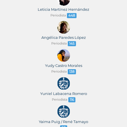
Leticia Martínez Hernández
Periodista
448
Angélica Paredes López
Periodista
145
Yudy Castro Morales
Periodista
138
Yuniel Labacena Romero
Periodista
116
Yaima Puig / René Tamayo