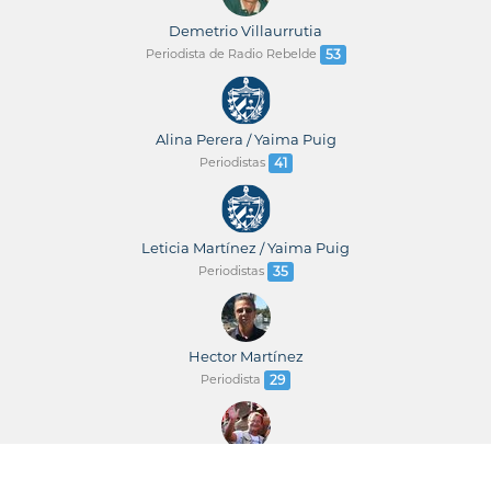
Demetrio Villaurrutia
Periodista de Radio Rebelde
53
Alina Perera / Yaima Puig
Periodistas
41
Leticia Martínez / Yaima Puig
Periodistas
35
Hector Martínez
Periodista
29
René Tamayo León
Periodista
23