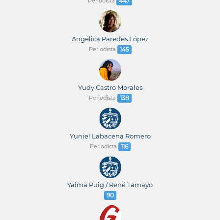
Periodista
447
Angélica Paredes López
Periodista
145
Yudy Castro Morales
Periodista
138
Yuniel Labacena Romero
Periodista
116
Yaima Puig / René Tamayo
90