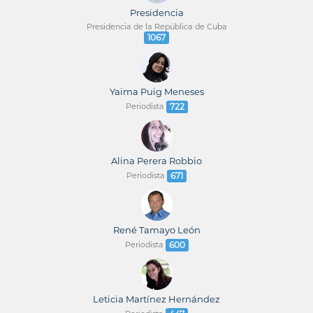
Presidencia
Presidencia de la República de Cuba
1067
Yaima Puig Meneses
Periodista
722
Alina Perera Robbio
Periodista
671
René Tamayo León
Periodista
600
Leticia Martínez Hernández