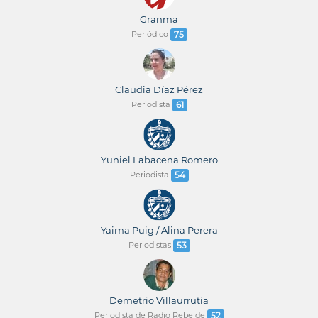
Granma
Periódico
75
Claudia Díaz Pérez
Periodista
61
Yuniel Labacena Romero
Periodista
54
Yaima Puig / Alina Perera
Periodistas
53
Demetrio Villaurrutia
Periodista de Radio Rebelde
52