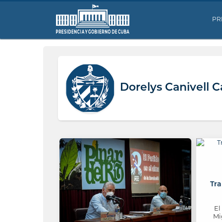
PR
Dorelys Canivell C
Tra
El
Mi