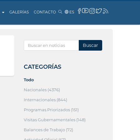
A
GALERÍAS
CONTACTO
ES
Buscar
CATEGORÍAS
Todo
Nacionales (4376)
Internacionales (844)
Programas Priorizados (151)
Visitas Gubernamentales (148)
Balances de Trabajo (72)
Actividad Oficial (67)