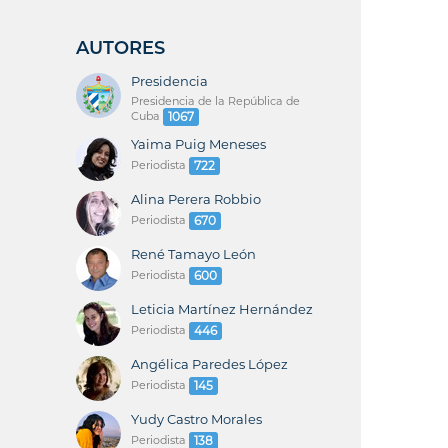
AUTORES
Presidencia
Presidencia de la República de
Cuba
1067
Yaima Puig Meneses
Periodista
722
Alina Perera Robbio
Periodista
670
René Tamayo León
Periodista
600
Leticia Martínez Hernández
Periodista
446
Angélica Paredes López
Periodista
145
Yudy Castro Morales
Periodista
138