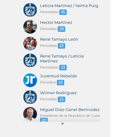
Leticia Martínez / Yaima Puig
Periodistas
35
Hector Martínez
Periodista
29
René Tamayo León
Periodista
23
René Tamayo / Leticia
Martínez
Periodistas
23
Juventud Rebelde
Periódico
22
Wilmer Rodríguez
Periodista
22
Miguel Díaz-Canel Bermúdez
Presidente de la República de Cuba
20
René Tamayo / Yaima Puig
Periodistas
20