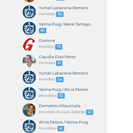
Yuniel Labacena Romero
Periodista
116
Yaima Puig / René Tamayo
90
Granma
Periódico
75
Claudia Díaz Pérez
Periodista
61
Yuniel Labacena Romero
Periodista
54
Yaima Puig / Alina Perera
Periodistas
53
Demetrio Villaurrutia
Periodista de Radio Rebelde
52
Alina Perera / Yaima Puig
Periodistas
41