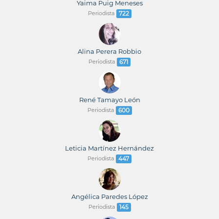
Yaima Puig Meneses
Periodista
722
Alina Perera Robbio
Periodista
671
René Tamayo León
Periodista
600
Leticia Martínez Hernández
Periodista
447
Angélica Paredes López
Periodista
145