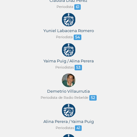
Claudia Díaz Pérez
Periodista
61
Yuniel Labacena Romero
Periodista
54
Yaima Puig / Alina Perera
Periodistas
53
Demetrio Villaurrutia
Periodista de Radio Rebelde
52
Alina Perera / Yaima Puig
Periodistas
41