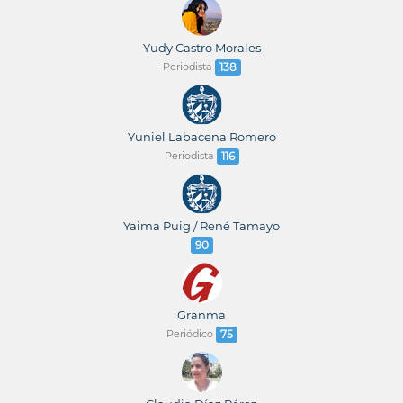
Yudy Castro Morales
Periodista
138
Yuniel Labacena Romero
Periodista
116
Yaima Puig / René Tamayo
90
Granma
Periódico
75