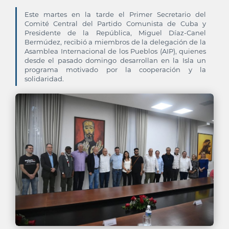
Este martes en la tarde el Primer Secretario del
Comité Central del Partido Comunista de Cuba y
Presidente de la República, Miguel Díaz-Canel
Bermúdez, recibió a miembros de la delegación de la
Asamblea Internacional de los Pueblos (AIP), quienes
desde el pasado domingo desarrollan en la Isla un
programa motivado por la cooperación y la
solidaridad.