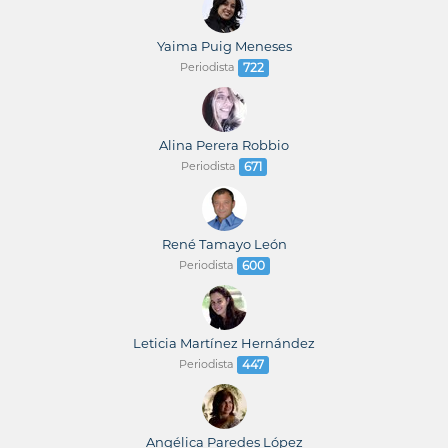
Yaima Puig Meneses
Periodista
722
Alina Perera Robbio
Periodista
671
René Tamayo León
Periodista
600
Leticia Martínez Hernández
Periodista
447
Angélica Paredes López