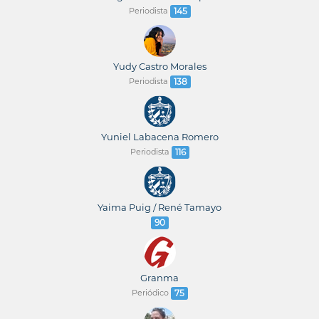
Periodista
145
Yudy Castro Morales
Periodista
138
Yuniel Labacena Romero
Periodista
116
Yaima Puig / René Tamayo
90
Granma
Periódico
75