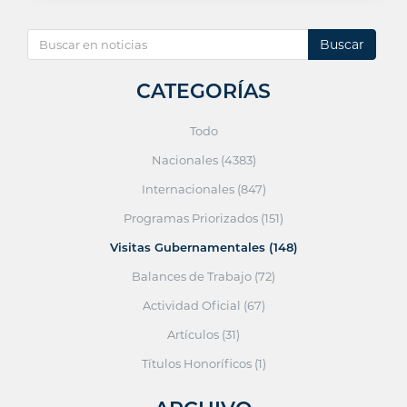
Buscar
CATEGORÍAS
Todo
Nacionales (4383)
Internacionales (847)
Programas Priorizados (151)
Visitas Gubernamentales (148)
Balances de Trabajo (72)
Actividad Oficial (67)
Artículos (31)
Títulos Honoríficos (1)