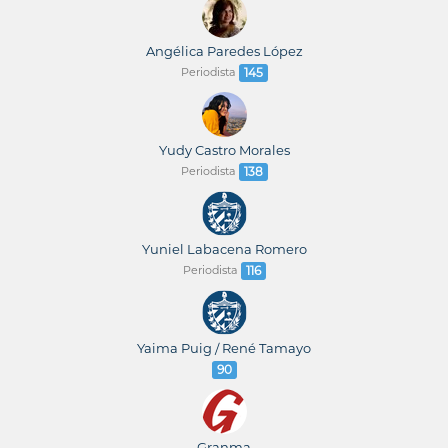
Angélica Paredes López
Periodista
145
Yudy Castro Morales
Periodista
138
Yuniel Labacena Romero
Periodista
116
Yaima Puig / René Tamayo
90
Granma