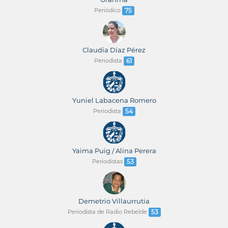
Periódico
75
Claudia Díaz Pérez
Periodista
61
Yuniel Labacena Romero
Periodista
54
Yaima Puig / Alina Perera
Periodistas
53
Demetrio Villaurrutia
Periodista de Radio Rebelde
53