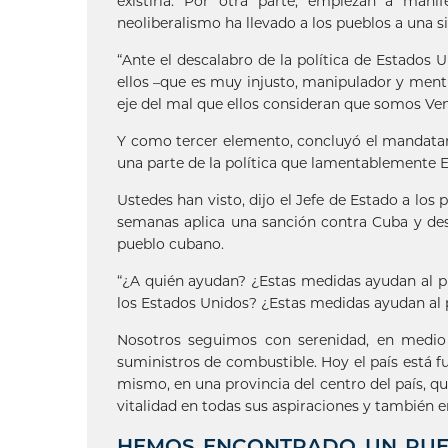
existiría. Por otra parte, empiezan a mani
neoliberalismo ha llevado a los pueblos a una
“Ante el descalabro de la política de Estados 
ellos –que es muy injusto, manipulador y menti
eje del mal que ellos consideran que somos Ven
Y como tercer elemento, concluyó el mandatari
una parte de la política que lamentablemente E
Ustedes han visto, dijo el Jefe de Estado a los 
semanas aplica una sanción contra Cuba y des
pueblo cubano.
“¿A quién ayudan? ¿Estas medidas ayudan al p
los Estados Unidos? ¿Estas medidas ayudan al 
Nosotros seguimos con serenidad, en medio 
suministros de combustible. Hoy el país está f
mismo, en una provincia del centro del país, q
vitalidad en todas sus aspiraciones y también e
HEMOS ENCONTRADO UN PUEB