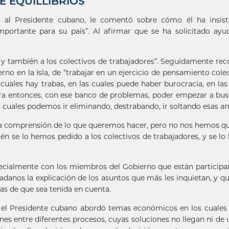
 EQUILLIBRIOS
r al Presidente cubano, le comentó sobre cómo él ha insist
portante para su país”. Al afirmar que se ha solicitado ayu
, y también a los colectivos de trabajadores”. Seguidamente rec
rno en la Isla, de “trabajar en un ejercicio de pensamiento colec
 cuales hay trabas, en las cuales puede haber burocracia, en las
ara entonces, con ese banco de problemas, poder empezar a bus
s cuales podemos ir eliminando, destrabando, ir soltando esas a
una comprensión de lo que queremos hacer, pero no nos hemos 
én se lo hemos pedido a los colectivos de trabajadores, y se l
specialmente con los miembros del Gobierno que están particip
udadanos la explicación de los asuntos que más les inquietan, y q
as de que sea tenida en cuenta.
, el Presidente cubano abordó temas económicos en los cuales 
nes entre diferentes procesos, cuyas soluciones no llegan ni de 