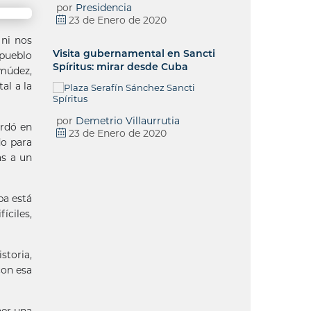
por
Presidencia
23 de Enero de 2020
 ni nos
Visita gubernamental en Sancti
 pueblo
Spíritus: mirar desde Cuba
rmúdez,
al a la
por
Demetrio Villaurrutia
ordó en
23 de Enero de 2020
do para
as a un
ba está
íciles,
storia,
con esa