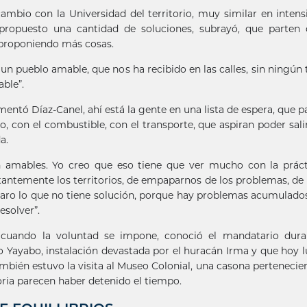
mbio con la Universidad del territorio, muy similar en intens
propuesto una cantidad de soluciones, subrayó, que parten 
n proponiendo más cosas.
pueblo amable, que nos ha recibido en las calles, sin ningún 
able”.
ntó Díaz-Canel, ahí está la gente en una lista de espera, que 
 con el combustible, con el transporte, que aspiran poder sali
a.
n amables. Yo creo que eso tiene que ver mucho con la prác
nstantemente los territorios, de empaparnos de los problemas, de
claro lo que no tiene solución, porque hay problemas acumulado
esolver”.
n, cuando la voluntad se impone, conoció el mandatario dura
o Yayabo, instalación devastada por el huracán Irma y que hoy l
ambién estuvo la visita al Museo Colonial, una casona pertenecien
oria parecen haber detenido el tiempo.