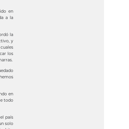
ido en
da a la
ordó la
tivo, y
 cuales
car los
marras.
quedado
o hemos
ando en
ue todo
el país
un solo