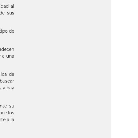
idad al
de sus
tipo de
padecen
r a una
tica de
 buscar
s y hay
nte su
uce los
te a la