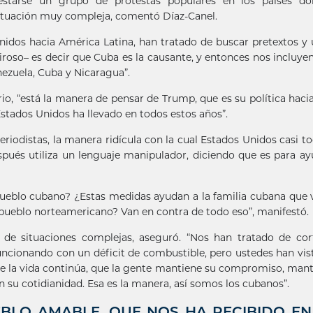
festarse un grupo de protestas populares en los países do
 situación muy compleja, comentó Díaz-Canel.
Unidos hacia América Latina, han tratado de buscar pretextos y
roso– es decir que Cuba es la causante, y entonces nos incluye
ezuela, Cuba y Nicaragua”.
o, “está la manera de pensar de Trump, que es su política haci
stados Unidos ha llevado en todos estos años”.
periodistas, la manera ridícula con la cual Estados Unidos casi to
pués utiliza un lenguaje manipulador, diciendo que es para ay
ueblo cubano? ¿Estas medidas ayudan a la familia cubana que 
pueblo norteamericano? Van en contra de todo eso”, manifestó.
de situaciones complejas, aseguró. “Nos han tratado de cort
uncionando con un déficit de combustible, pero ustedes han vis
ue la vida continúa, que la gente mantiene su compromiso, mant
n su cotidianidad. Esa es la manera, así somos los cubanos”.
LO AMABLE, QUE NOS HA RECIBIDO EN