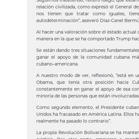
Seguimos insistiendo, reiteró luego, que esta
relación civilizada, como expresó el General de
nos tienen que tratar como iguales, tien
autodeterminación”, aseveró Díaz-Canel Bermú
Al hacer una valoración sobre el estado actual 
manera en la que se ha comportado Trump haci
Se están dando tres situaciones fundamentales
ganar el apoyo de la comunidad cubana más
cubano–americana.
A nuestro modo de ver, reflexionó, “está en 
Obama, que tenía otra posición hacia Cub
constantemente en ganar el apoyo de esa com
minoría de las personas que están involucradas
Como segundo elemento, el Presidente cubano 
Unidos ha fracasado en América Latina. Ellos h
realmente ha pasado lo contrario”.
La propia Revolución Bolivariana se ha mante