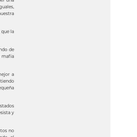
ner una
guales,
uestra
 que la
ando de
 mafia
mejor a
tiendo
pequeña
Estados
sista y
ntos no