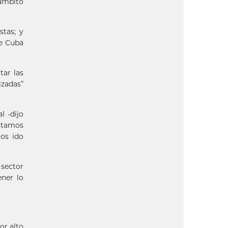
 ámbito
tas; y
de Cuba
tar las
izadas”
l -dijo
stamos
os ido
 sector
ener lo
or alto