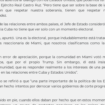
mos abiertos al diálogo con los Estados Unidos, que podemos te
 Ejército Raúl Castro Ruz. “Pero tiene que ser sobre la base de i
en que respetar nuestra soberanía, tienen que respetar n
dez.
de las relaciones entre ambos países, el Jefe de Estado consideró
a Cuba no tiene que ver solo con un momento electoral.
, apuntó. Una es la electoral, porque indudablemente está trat
 reaccionaria de Miami, que nosotros clasificamos como la
un error de apreciación, porque la comunidad en Miami votó 
a, que por el propio Trump. Sin embargo, él está insis
unidad, que es responder realmente a los intereses de una 
 en las relaciones entre Cuba y Estados Unidos”.
se refirió a que “una parte importante de la política de los 
an hecho intentos por derrocar varios gobiernos de corte progre
nido en pie, cuando ellos daban por hecho que en estos mome