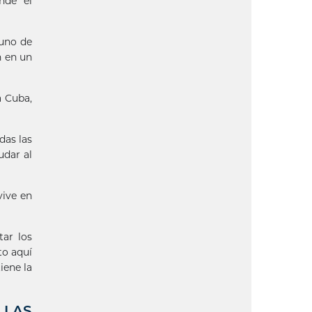
nde el
 uno de
n en un
a Cuba,
das las
udar al
vive en
ar los
to aquí
iene la
 LAS