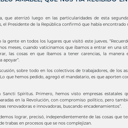
, que aterrizó luego en las particularidades de esta segunda
us, el Presidente de la República confirmó que había encontrad
 la gente en todos los lugares que visitó este jueves. “Recuer
nos meses, cuando vaticinamos que íbamos a entrar en una si
ar, las cosas en que íbamos a tener carencias, la manera 
a apoyar”.
usión, sobre todo en los colectivos de trabajadores, de los a
. Lo que hemos pedido, agregó el mandatario, es que aporten co
 Sancti Spíritus. Primero, hemos visto empresas estatales 
eparadas en la Revolución, con compromiso político, pero tamb
deas renovadoras e innovadoras, buscando encadenamientos”.
demos lograr, precisó, independientemente de las cosas que 
 de trabas en procesos que se nos complejizan.