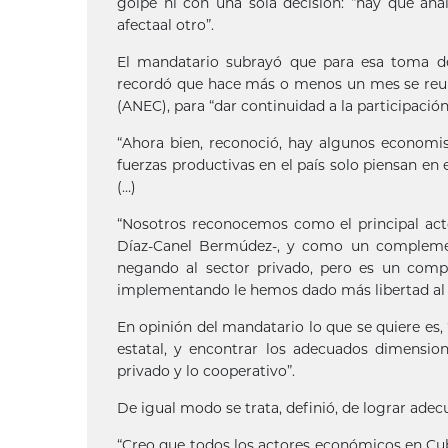
golpe ni con una sola decisión: “hay que ana
afectaal otro”.
El mandatario subrayó que para esa toma d
recordó que hace más o menos un mes se reun
(ANEC), para “dar continuidad a la participación
“Ahora bien, reconoció, hay algunos economi
fuerzas productivas en el país solo piensan en
(…)
“Nosotros reconocemos como el principal acto
Díaz-Canel Bermúdez-, y como un complement
negando al sector privado, pero es un comp
implementando le hemos dado más libertad al se
En opinión del mandatario lo que se quiere es, 
estatal, y encontrar los adecuados dimensio
privado y lo cooperativo”.
De igual modo se trata, definió, de lograr adecu
“Creo que todos los actores económicos en Cub