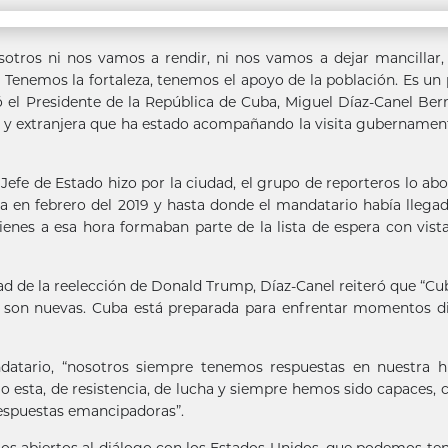
tros ni nos vamos a rendir, ni nos vamos a dejar mancillar,
o. Tenemos la fortaleza, tenemos el apoyo de la población. Es un
ó el Presidente de la República de Cuba, Miguel Díaz-Canel Be
al y extranjera que ha estado acompañando la visita gubernament
efe de Estado hizo por la ciudad, el grupo de reporteros lo ab
a en febrero del 2019 y hasta donde el mandatario había llega
enes a esa hora formaban parte de la lista de espera con vist
ad de la reelección de Donald Trump, Díaz-Canel reiteró que “Cu
o son nuevas. Cuba está preparada para enfrentar momentos dif
atario, “nosotros siempre tenemos respuestas en nuestra hi
 esta, de resistencia, de lucha y siempre hemos sido capaces, 
 respuestas emancipadoras”.