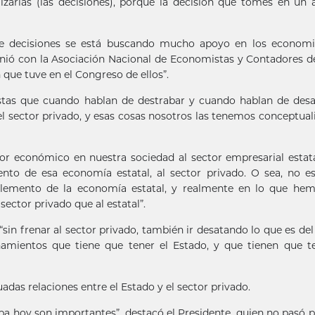
lizarlas (las decisiones), porque la decisión que tomes en un
e decisiones se está buscando mucho apoyo en los economis
ió con la Asociación Nacional de Economistas y Contadores 
 que tuve en el Congreso de ellos”.
stas que cuando hablan de destrabar y cuando hablan de desa
 el sector privado, y esas cosas nosotros las tenemos conceptual
r económico en nuestra sociedad al sector empresarial estata
o de esa economía estatal, al sector privado. O sea, no e
lemento de la economía estatal, y realmente en lo que hem
ctor privado que al estatal”.
“sin frenar al sector privado, también ir desatando lo que es del
namientos que tiene que tener el Estado, y que tienen que t
adas relaciones entre el Estado y el sector privado.
a hoy son importantes”, destacó el Presidente, quien no pasó p