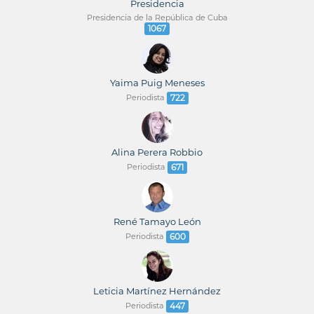
Presidencia
Presidencia de la República de Cuba
1067
Yaima Puig Meneses
Periodista
722
Alina Perera Robbio
Periodista
671
René Tamayo León
Periodista
600
Leticia Martínez Hernández
Periodista
447