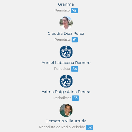
Granma
Periódico
75
Claudia Díaz Pérez
Periodista
61
Yuniel Labacena Romero
Periodista
54
Yaima Puig / Alina Perera
Periodistas
53
Demetrio Villaurrutia
Periodista de Radio Rebelde
52