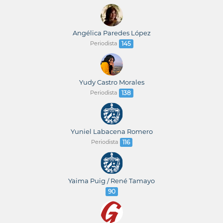
Angélica Paredes López
Periodista
145
Yudy Castro Morales
Periodista
138
Yuniel Labacena Romero
Periodista
116
Yaima Puig / René Tamayo
90