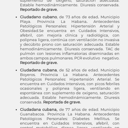
suplemento de oxígeno, saturación adecuada.
Estable hemodinámicamente. Diuresis conservada.
Reportado de grave.
Ciudadano cubano
, de 73 años de edad
.
Municipio
Playa. Provincia La Habana
.
Antecedentes
Patológicos Personales: Hipertensión Arterial y
Obesidad.Se encuentra en Cuidados Intensivos,
afebril, con mejoría clínica y radiológica, con
polipnea ligera, continúa con ventilación no invasiva
y decúbito prono con saturación adecuada. Estable
hemodinámicamente. Diuresis conservada. TAC de
pulmón con lesiones inflamatorias diseminadas en
ambos campos pulmonares. PCR evolutivo negativo.
Reportado de grave.
Ciudadana cubana
, de 52 años de edad. Municipio
Boyeros. Provincia La Habana. Antecedentes
Patológicos Personales: Hipertensión Arterial. Se
encuentra en Cuidados Intensivos, con picos febriles
ocasionales y polipnea ligera, ventilando en
espontánea con suplemento de oxígeno, saturación
adecuada. Estable hemodinámicamente. Diuresis
conservada.
Reportada de grave.
Ciudadana cubana,
de 77 años de edad. Municipio
Guanabacoa. Provincia La Habana. Antecedentes
Patológicos Personales: Diabetes Mellitus. Se
encuentra en Cuidados Intensivos, afebril, con
control metabólico, disnea ligera, ventilando en