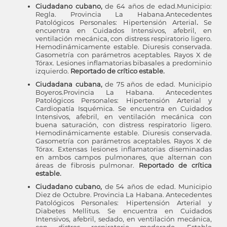
Ciudadano cubano,
de 64 años de edad.Municipio:
Regla. Provincia La Habana.Antecedentes
Patológicos Personales: Hipertensión Arterial
.
Se
encuentra en Cuidados Intensivos, afebril, en
ventilación mecánica, con distress respiratorio ligero.
Hemodinámicamente estable. Diuresis conservada.
Gasometría con parámetros aceptables. Rayos X de
Tórax. Lesiones inflamatorias bibasales a predominio
izquierdo.
Reportado de crítico estable.
Ciudadana cubana,
de 75 años de edad. Municipio
Boyeros.Provincia La Habana. Antecedentes
Patológicos Personales: Hipertensión Arterial y
Cardiopatía Isquémica. Se encuentra en Cuidados
Intensivos, afebril, en ventilación mecánica con
buena saturación, con distress respiratorio ligero.
Hemodinámicamente estable. Diuresis conservada.
Gasometría con parámetros aceptables. Rayos X de
Tórax. Extensas lesiones inflamatorias diseminadas
en ambos campos pulmonares, que alternan con
áreas de fibrosis pulmonar.
Reportado de crítica
estable.
Ciudadano cubano,
de 54 años de edad. Municipio
Diez de Octubre. Provincia La Habana. Antecedentes
Patológicos Personales: Hipertensión Arterial y
Diabetes Mellitus. Se encuentra en Cuidados
Intensivos, afebril, sedado, en ventilación mecánica,