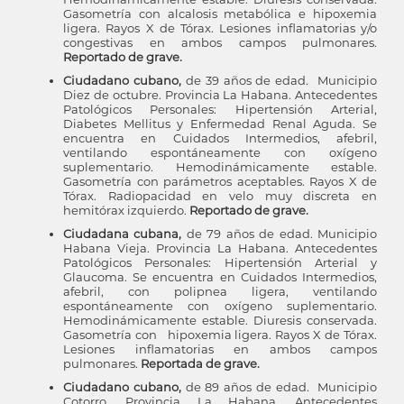
Gasometría con alcalosis metabólica e hipoxemia
ligera. Rayos X de Tórax. Lesiones inflamatorias y/o
congestivas en ambos campos pulmonares.
Reportado de grave.
Ciudadano cubano,
de 39 años de edad.
Municipio
Diez de octubre. Provincia La Habana. Antecedentes
Patológicos Personales: Hipertensión Arterial,
Diabetes Mellitus y Enfermedad Renal Aguda. Se
encuentra en Cuidados Intermedios, afebril,
ventilando espontáneamente con oxígeno
suplementario. Hemodinámicamente estable.
Gasometría con parámetros aceptables. Rayos X de
Tórax. Radiopacidad en velo muy discreta en
hemitórax izquierdo.
Reportado de grave.
Ciudadana cubana,
de 79 años de edad. Municipio
Habana Vieja. Provincia La Habana. Antecedentes
Patológicos Personales: Hipertensión Arterial y
Glaucoma. Se encuentra en Cuidados Intermedios,
afebril, con polipnea ligera, ventilando
espontáneamente con oxígeno suplementario.
Hemodinámicamente estable. Diuresis conservada.
Gasometría con hipoxemia ligera. Rayos X de Tórax.
Lesiones inflamatorias en ambos campos
pulmonares.
Reportada de grave.
Ciudadano cubano,
de 89 años de edad. Municipio
Cotorro. Provincia La Habana. Antecedentes