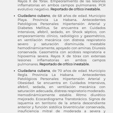
Rayos X de Tórax. Empeoramiento de las lesiones
inflamatorias en ambos campos pulmonares. PCR
evolutivo: negativo.
Reportado de crítico inestable.
Ciudadano cubano
, de 68 años de edad. Municipio
Playa. Provincia La Habana
.
Antecedentes
Patológicos Personales: Hipertensión Arterial y
Diabetes Mellitus. Se encuentra en Cuidados
Intensivos, afebril, sedado, en Shock séptico, con
empeoramiento clínico, radiológico y gasométrico,
en ventilación mecánica con distress respiratorio
severo y saturación disminuida. Inestable
hemodinámicamente, apoyado con aminas. Diuresis
conservada. Gasometría con acidosis respiratoria e
hipoxemia severa. Rayos X de tórax con extensas
lesiones inflamatorias en ambos campos
pulmonares.
Reportado de crítico inestable.
Ciudadana cubana
, de 70 años de edad. Municipio
Regla. Provincia La Habana. Antecedentes
Patológicos Personales: Hipertensión Arterial y
Obesidad. Se encuentra en Cuidados Intensivos,
afebril, sedada, en ventilación mecánica con
saturación adecuada, distress respiratorio moderado.
Hemodinámicamente estable. Ritmo diurético
mejorado. Ecocardiograma Transtorácico. Signos de
isquemia en territorio de la arteria descendiente
anterior y función sistólica biventricular conservada,
insuficiencia mitral de moderada a severa y