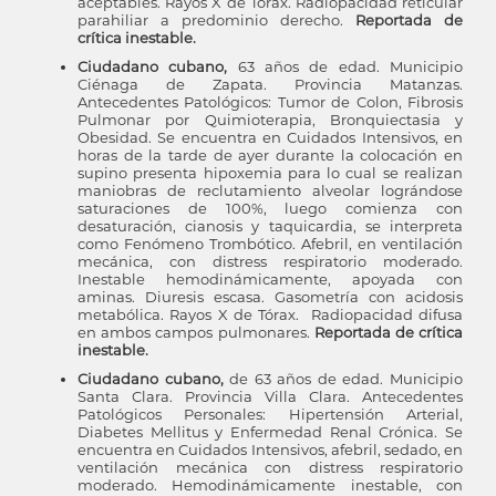
aceptables. Rayos X de Tórax. Radiopacidad reticular
parahiliar a predominio derecho.
Reportada de
crítica inestable.
Ciudadano cubano,
63 años de edad. Municipio
Ciénaga de Zapata. Provincia Matanzas.
Antecedentes Patológicos: Tumor de Colon, Fibrosis
Pulmonar por Quimioterapia, Bronquiectasia y
Obesidad. Se encuentra en Cuidados Intensivos, en
horas de la tarde de ayer durante la colocación en
supino presenta hipoxemia para lo cual se realizan
maniobras de reclutamiento alveolar lográndose
saturaciones de 100%, luego comienza con
desaturación, cianosis y taquicardia, se interpreta
como Fenómeno Trombótico. Afebril, en ventilación
mecánica, con distress respiratorio moderado.
Inestable hemodinámicamente, apoyada con
aminas. Diuresis escasa. Gasometría con acidosis
metabólica. Rayos X de Tórax. Radiopacidad difusa
en ambos campos pulmonares.
Reportada de crítica
inestable.
Ciudadano cubano,
de 63 años de edad. Municipio
Santa Clara. Provincia Villa Clara. Antecedentes
Patológicos Personales: Hipertensión Arterial,
Diabetes Mellitus y Enfermedad Renal Crónica. Se
encuentra en Cuidados Intensivos, afebril, sedado, en
ventilación mecánica con distress respiratorio
moderado. Hemodinámicamente inestable, con