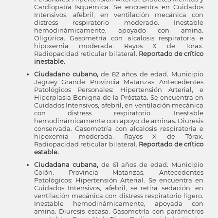
Cardiopatía Isquémica. Se encuentra en Cuidados
Intensivos, afebril, en ventilación mecánica con
distress respiratorio moderado. Inestable
hemodinámicamente, apoyado con amina.
Oligúrica. Gasometría con alcalosis respiratoria e
hipoxemia moderada. Rayos X de Tórax.
Radiopacidad reticular bilateral.
Reportado de crítico
inestable.
Ciudadano cubano,
de 82 años de edad. Municipio
Jagüey Grande. Provincia Matanzas. Antecedentes
Patológicos Personales: Hipertensión Arterial, e
Hiperplasia Benigna de la Próstata. Se encuentra en
Cuidados Intensivos, afebril, en ventilación mecánica
con distress respiratorio. Inestable
hemodinámicamente con apoyo de aminas. Diuresis
conservada. Gasometría con alcalosis respiratoria e
hipoxemia moderada. Rayos X de Tórax.
Radiopacidad reticular bilateral.
Reportado de crítico
estable.
Ciudadana cubana,
de 61 años de edad. Municipio
Colón. Provincia Matanzas. Antecedentes
Patológicos: Hipertensión Arterial. Se encuentra en
Cuidados Intensivos, afebril, se retira sedación, en
ventilación mecánica con distress respiratorio ligero.
Inestable hemodinámicamente, apoyada con
amina. Diuresis escasa. Gasometría con parámetros