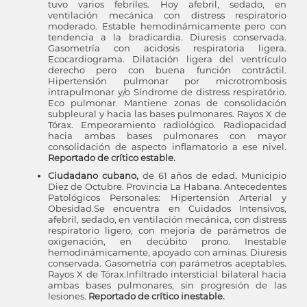
tuvo varios febriles. Hoy afebril, sedado, en
ventilación mecánica con distress respiratorio
moderado. Estable hemodinámicamente pero con
tendencia a la bradicardia. Diuresis conservada.
Gasometría con acidosis respiratoria ligera.
Ecocardiograma. Dilatación ligera del ventrículo
derecho pero con buena función contráctil.
Hipertensión pulmonar por microtrombosis
intrapulmonar y/o Síndrome de distress respiratório.
Eco pulmonar. Mantiene zonas de consolidación
subpleural y hacia las bases pulmonares. Rayos X de
Tórax. Empeoramiento radiológico. Radiopacidad
hacia ambas bases pulmonares con mayor
consolidación de aspecto inflamatorio a ese nivel.
Reportado de crítico estable.
Ciudadano cubano,
de 61 años de edad
.
Municipio
Diez de Octubre. Provincia La Habana. Antecedentes
Patológicos Personales: Hipertensión Arterial y
Obesidad.Se encuentra en Cuidados Intensivos,
afebril, sedado, en ventilación mecánica, con distress
respiratorio ligero, con mejoría de parámetros de
oxigenación, en decúbito prono. Inestable
hemodinámicamente, apoyado con aminas. Diuresis
conservada. Gasometría con parámetros aceptables.
Rayos X de Tórax.Infiltrado intersticial bilateral hacia
ambas bases pulmonares, sin progresión de las
lesiones.
Reportado de crítico inestable.