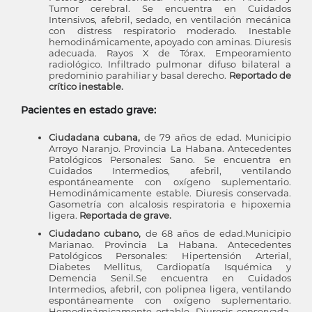
Tumor cerebral. Se encuentra en Cuidados
Intensivos, afebril, sedado, en ventilación mecánica
con distress respiratorio moderado. Inestable
hemodinámicamente, apoyado con aminas. Diuresis
adecuada. Rayos X de Tórax. Empeoramiento
radiológico. Infiltrado pulmonar difuso bilateral a
predominio parahiliar y basal derecho.
Reportado de
crítico inestable.
Pacientes en estado grave:
Ciudadana cubana,
de 79 años de edad. Municipio
Arroyo Naranjo. Provincia La Habana. Antecedentes
Patológicos Personales: Sano. Se encuentra en
Cuidados Intermedios, afebril, ventilando
espontáneamente con oxígeno suplementario.
Hemodinámicamente estable. Diuresis conservada.
Gasometría con alcalosis respiratoria e hipoxemia
ligera.
Reportada de grave.
Ciudadano cubano,
de 68 años de edad.Municipio
Marianao. Provincia La Habana. Antecedentes
Patológicos Personales: Hipertensión Arterial,
Diabetes Mellitus, Cardiopatía Isquémica y
Demencia Senil.Se encuentra en Cuidados
Intermedios, afebril, con polipnea ligera, ventilando
espontáneamente con oxígeno suplementario.
Hemodinámicamente estable. Diuresis conservada.