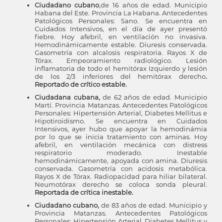
Ciudadano cubano
,de 16 años de edad. Municipio
Habana del Este. Provincia La Habana. Antecedentes
Patológicos Personales: Sano. Se encuentra en
Cuidados Intensivos, en el día de ayer presentó
fiebre. Hoy afebril, en ventilación no invasiva.
Hemodinámicamente estable. Diuresis conservada.
Gasometría con alcalosis respiratoria. Rayos X de
Tórax. Empeoramiento radiológico. Lesión
inflamatoria de todo el hemitórax Izquierdo y lesión
de los 2/3 inferiores del hemitórax derecho
.
Reportado de crítico estable.
Ciudadana cubana,
de 62 años de edad. Municipio
Martí. Provincia Matanzas. Antecedentes Patológicos
Personales: Hipertensión Arterial, Diabetes Mellitus e
Hipotiroidismo. Se encuentra en Cuidados
Intensivos, ayer hubo que apoyar la hemodinámia
por lo que se inicia tratamiento con aminas. Hoy
afebril, en ventilación mecánica con distress
respiratorio moderado. Inestable
hemodinámicamente, apoyada con amina. Diuresis
conservada. Gasometría con acidosis metabólica.
Rayos X de Tórax. Radiopacidad para hiliar bilateral.
Neumotórax derecho se coloca sonda pleural.
Reportada de crítica inestable.
Ciudadano cubano,
de 83 años de edad. Municipio y
Provincia Matanzas. Antecedentes Patológicos
Personales: Hipertensión Arterial, Diabetes Mellitus y