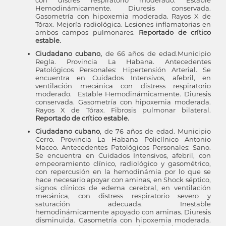
con distres respiratorio moderado. Estable
Hemodinámicamente. Diuresis conservada.
Gasometría con hipoxemia moderada. Rayos X de
Tórax. Mejoría radiológica. Lesiones inflamatorias en
ambos campos pulmonares.
Reportado de crítico
estable.
Ciudadano cubano,
de 66 años de edad.Municipio
Regla. Provincia La Habana. Antecedentes
Patológicos Personales: Hipertensión Arterial. Se
encuentra en Cuidados Intensivos, afebril, en
ventilación mecánica con distress respiratorio
moderado. Estable Hemodinámicamente. Diuresis
conservada. Gasometría con hipoxemia moderada.
Rayos X de Tórax. Fibrosis pulmonar bilateral.
Reportado de crítico estable.
Ciudadano cubano
, de 76 años de edad. Municipio
Cerro. Provincia La Habana Policlínico Antonio
Maceo. Antecedentes Patológicos Personales: Sano.
Se encuentra en Cuidados Intensivos, afebril, con
empeoramiento clínico, radiológico y gasométrico,
con repercusión en la hemodinámia por lo que se
hace necesario apoyar con aminas, en Shock séptico,
signos clínicos de edema cerebral, en ventilación
mecánica, con distress respiratorio severo y
saturación adecuada. Inestable
hemodinámicamente apoyado con aminas. Diuresis
disminuida. Gasometría con hipoxemia moderada.