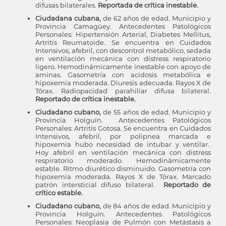
difusas bilaterales.
Reportada de crítica inestable.
Ciudadana cubana,
de 62 años de edad. Municipio y
Provincia Camagüey. Antecedentes Patológicos
Personales: Hipertensión Arterial, Diabetes Mellitus,
Artritis Reumatoide. Se encuentra en Cuidados
Intensivos, afebril, con descontrol metabólico, sedada
en ventilación mecánica con distress respiratorio
ligero. Hemodinámicamente inestable con apoyo de
aminas. Gasometría con acidosis metabólica e
hipoxemia moderada. Diuresis adecuada. Rayos X de
Tórax. Radiopacidad parahiliar difusa bilateral.
Reportado de crítica inestable.
Ciudadano cubano,
de 55 años de edad. Municipio y
Provincia Holguín. Antecedentes Patológicos
Personales: Artritis Gotosa. Se encuentra en Cuidados
Intensivos, afebril, por polipnea marcada e
hipoxemia hubo necesidad de intubar y ventilar.
Hoy afebril en ventilación mecánica con distress
respiratorio moderado. Hemodinámicamente
estable. Ritmo diurético disminuido. Gasometría con
hipoxemia moderada. Rayos X de Tórax. Marcado
patrón intersticial difuso bilateral.
Reportado de
crítico estable.
Ciudadano cubano,
de 84 años de edad. Municipio y
Provincia Holguín. Antecedentes Patológicos
Personales: Neoplasia de Pulmón con Metástasis a