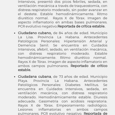
Intensivos, presentó dos picos febriles, sedada, en
ventilación mecánica a través de traqueostomía, con
distress respiratorio moderado, sin poder avanzar en
el destete. Estable hemodinámicamente. Ritmo
diurético normal. Rayos X de Tórax. Imagen de
aspecto inflamatorio en ambas bases pulmonares.
PCR evolutivo negativo.
Reportada de crítica estable.
Ciudadano cubano,
de 84 años de edad. Municipio
La Lisa. Provincia La Habana. Antecedentes
Patológicos Personales: Hipertensión Arterial y
Demencia Senil. Se encuentra en Cuidados
Intensivos, afebril, sedado, en ventilación mecánica,
con distress respiratorio moderado. Estable
hemodinámicamente. Ritmo diurético normal.
Rayos X de Tórax. Imagen de aspecto inflamatorio en
ambos campos pulmonares.
Reportado de crítico
estable.
Ciudadana cubana
, de 73 años de edad. Municipio
Playa. Provincia La Habana. Antecedentes
Patológicos Personales: Diabetes Mellitus. Se
encuentra en Cuidados Intensivos, sedada, en
ventilación mecánica, con distress respiratorio
moderado. Hemodinámicamente estable. Diuresis
adecuada. Gasometría con acidosis respiratoria.
Rayos X de Tórax. Empeoramiento radiológico.
Lesiones inflamatorias en ambos campos
pulmonares. PCR evolutivo negativo.
Reportada de