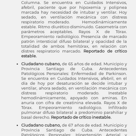
Columna. Se encuentra en Cuidados Intensivos,
afebril, paciente que por hipoxemia y polipnea
marcada hay necesidad de intubar y ventilar. Hoy
sedado, en ventilación mecánica con distress
respiratorio moderado. Hemodinámicamente
estable. Ritmo diurético disminuido. Gasometría con
parámetros aceptables. Rayos X de Tórax.
Empeoramiento radiológico. Presencia de marcado
patrón intersticial difuso bilateral y opacidad de la
totalidad de ambos hemitórax, en relación con
distres respiratorio marcado.
Reportado de crítico
estable.
Ciudadano cubano,
de 65 años de edad. Municipio y
Provincia Santiago de Cuba. Antecedentes
Patológicos Personales: Enfermedad de Parkinson.
Se encuentra en Cuidados Intensivos, afebril, en el
día de hoy por desaturación se decide intubar y
ventilar, ahora sedado, en ventilación mecánica con
distress respiratorio moderado. Inestable
hemodinámicamente, apoyado con aminas. En
anuria con cifra de creatinina elevada. Rayos X de
Tórax. Empeoramiento radiológico. Infiltrado
pulmonar difuso bilateral a predominio parahiliar y
basal derecho.
Reportado de crítico inestable.
Ciudadano cubano,
de 67 años de edad. Municipio y
Provincia Santiago de Cuba. Antecedentes
Patológicos Personales: Hipertensión Arterial y