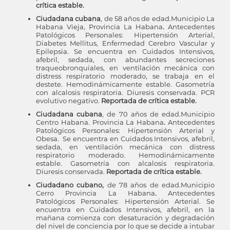
crítica estable.
Ciudadana cubana
, de 58 años de edad.Municipio La
Habana Vieja, Provincia La Habana
.
Antecedentes
Patológicos Personales: Hipertensión Arterial,
Diabetes Mellitus, Enfermedad Cerebro Vascular y
Epilepsia. Se encuentra en Cuidados Intensivos,
afebril, sedada, con abundantes secreciones
traqueobronquiales, en ventilación mecánica con
distress respiratorio moderado, se trabaja en el
destete. Hemodinámicamente estable. Gasometría
con alcalosis respiratoria. Diuresis conservada. PCR
evolutivo negativo.
Reportada de crítica estable.
Ciudadana cubana
, de 70 años de edad.Municipio
Centro Habana. Provincia La Habana
.
Antecedentes
Patológicos Personales: Hipertensión Arterial y
Obesa. Se encuentra en Cuidados Intensivos, afebril,
sedada, en ventilación mecánica con distress
respiratorio moderado. Hemodinámicamente
estable. Gasometría con alcalosis respiratoria.
Diuresis conservada.
Reportada de crítica estable.
Ciudadano cubano,
de 78 años de edad.Municipio
Cerro Provincia La Habana
.
Antecedentes
Patológicos Personales: Hipertensión Arterial. Se
encuentra en Cuidados Intensivos, afebril, en la
mañana comienza con desaturación y degradación
del nivel de conciencia por lo que se decide a intubar