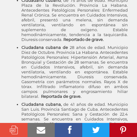
Ciudadano cubano
, de 75 años de edad. Municipio
Plaza de la Revolución. Provincia La Habana.
Antecedentes Patológicos Personales: Enfermedad
Renal Crónica. Se encuentra en Cuidados Intensivos,
afebril, presentó una melena, sin demanda
ventilatoria, ventilando en espontánea sin
suplemento de oxígeno. Estable
hemodinámicamente, tendencia a la taquicardia.
Diuresis conservada.
Reportado de grave.
Ciudadana cubana de
28 años de edad. Municipio
Diez de Octubre. Provincia La Habana. Antecedentes
Patológicos Personales: Hipertensión Arterial, Asma
Bronquial y Gestación de 28 semanas. Se encuentra
en Cuidados Intensivos, afebril, sin demanda
ventilatoria, ventilando en espontánea. Estable
hemodinámicamente. Diuresis conservada.
Gasometría con parámetros normales. Rayos X de
tórax. Infiltrado inflamatorio difuso en ambos
campos pulmonares y engrosamiento hiliar
bilateral.
Reportada de grave.
Ciudadana cubana,
de 41 años de edad. Municipio
San Luis. Provincia Santiago de Cuba. Antecedentes
Patológicos Personales: Sana y Gestación de 22.4
semanas. Se encuentra en Cuidados Intensivos,
gestación de 22.4 semanas, presentó ayer fiebre de
38ºC, ahora afebril, con polipnea ligera, ventilando en
espontánea con suplemento de oxígeno y buena