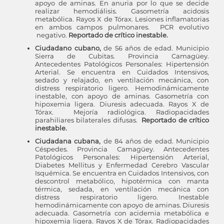
apoyo de aminas. En anuria por lo que se decide
realizar hemodiálisis. Gasometría acidosis
metabólica. Rayos X de Tórax. Lesiones inflamatorias
en ambos campos pulmonares. PCR evolutivo
negativo.
Reportado de crítico inestable.
Ciudadano cubano,
de 56 años de edad. Municipio
Sierra de Cubitas. Provincia Camagüey.
Antecedentes Patológicos Personales: Hipertensión
Arterial. Se encuentra en Cuidados Intensivos,
sedado y relajado, en ventilación mecánica, con
distress respiratorio ligero. Hemodinámicamente
inestable, con apoyo de aminas. Gasometría con
hipoxemia ligera. Diuresis adecuada. Rayos X de
Tórax. Mejoría radiológica. Radiopacidades
parahiliares bilaterales difusas.
Reportado de crítico
inestable.
Ciudadana cubana,
de 84 años de edad. Municipio
Céspedes. Provincia Camagüey. Antecedentes
Patológicos Personales: Hipertensión Arterial,
Diabetes Mellitus y Enfermedad Cerebro Vascular
Isquémica. Se encuentra en Cuidados Intensivos, con
descontrol metabólico, hipotérmica con manta
térmica, sedada, en ventilación mecánica con
distress respiratorio ligero. Inestable
hemodinámicamente con apoyo de aminas. Diuresis
adecuada. Gasometría con acidemia metabólica e
hipoxemia ligera. Rayos X de Tórax. Radiopacidades