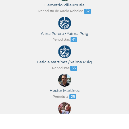
Demetrio Villaurrutia
Periodista de Radio Rebelde
52
Alina Perera / Yaima Puig
Periodistas
41
Leticia Martínez / Yaima Puig
Periodistas
35
Hector Martínez
Periodista
29
René Tamayo León
Periodista
23