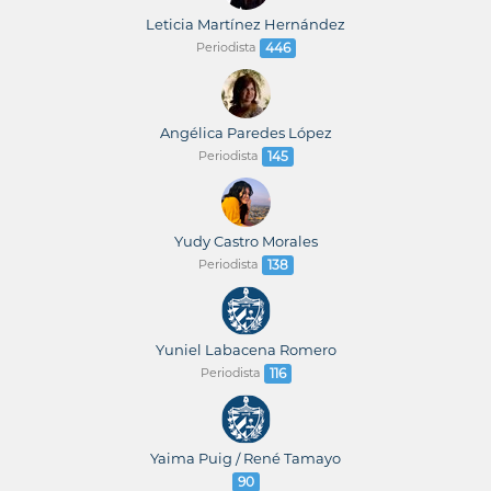
Leticia Martínez Hernández
Periodista
446
Angélica Paredes López
Periodista
145
Yudy Castro Morales
Periodista
138
Yuniel Labacena Romero
Periodista
116
Yaima Puig / René Tamayo
90