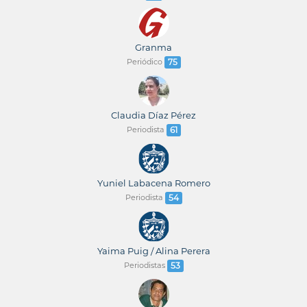
Granma
Periódico
75
Claudia Díaz Pérez
Periodista
61
Yuniel Labacena Romero
Periodista
54
Yaima Puig / Alina Perera
Periodistas
53