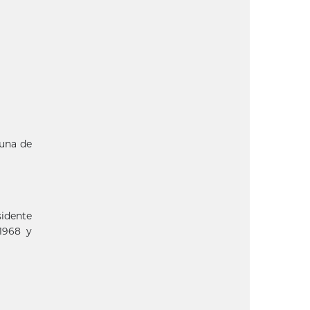
 una de
sidente
1968 y