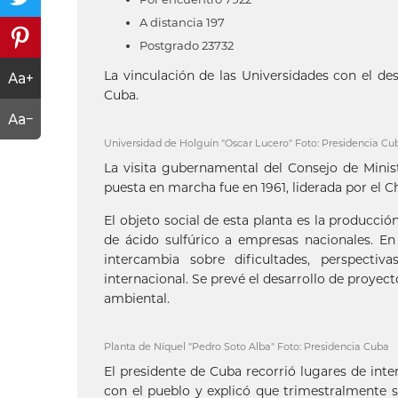
A distancia 197
Postgrado 23732
La vinculación de las Universidades con el des
Cuba.
Universidad de Holguín "Oscar Lucero" Foto: Presidencia Cu
La visita gubernamental del Consejo de Minis
puesta en marcha fue en 1961, liderada por el Che
El objeto social de esta planta es la producci
de ácido sulfúrico a empresas nacionales. En
intercambia sobre dificultades, perspecti
internacional. Se prevé el desarrollo de proye
ambiental.
Planta de Níquel "Pedro Soto Alba" Foto: Presidencia Cuba
El presidente de Cuba recorrió lugares de inte
con el pueblo y explicó que trimestralmente 