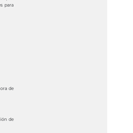
es para
tora de
ción de