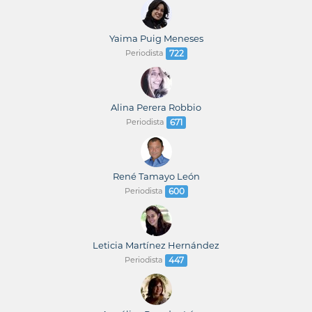
Yaima Puig Meneses
Periodista
722
Alina Perera Robbio
Periodista
671
René Tamayo León
Periodista
600
Leticia Martínez Hernández
Periodista
447