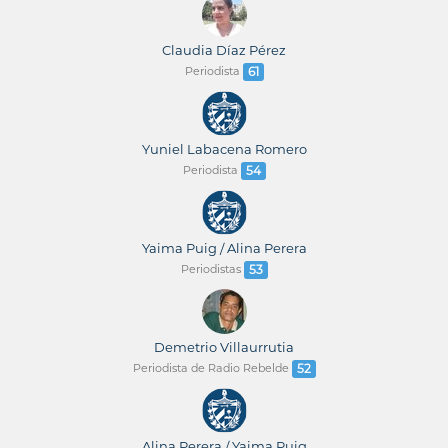
Claudia Díaz Pérez
Periodista
61
Yuniel Labacena Romero
Periodista
54
Yaima Puig / Alina Perera
Periodistas
53
Demetrio Villaurrutia
Periodista de Radio Rebelde
52
Alina Perera / Yaima Puig