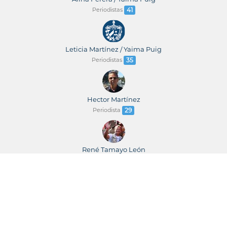
Periodistas
41
Leticia Martínez / Yaima Puig
Periodistas
35
Hector Martínez
Periodista
29
René Tamayo León
Periodista
23
René Tamayo / Leticia Martínez
Periodistas
23