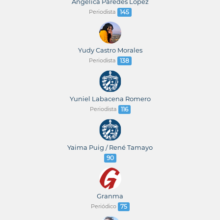
Angélica Paredes López
Periodista
145
Yudy Castro Morales
Periodista
138
Yuniel Labacena Romero
Periodista
116
Yaima Puig / René Tamayo
90
Granma
Periódico
75