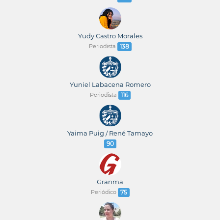
Yudy Castro Morales
Periodista
138
Yuniel Labacena Romero
Periodista
116
Yaima Puig / René Tamayo
90
Granma
Periódico
75