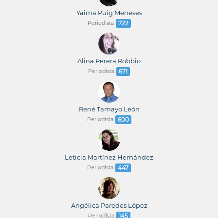
Yaima Puig Meneses
Periodista
722
Alina Perera Robbio
Periodista
671
René Tamayo León
Periodista
600
Leticia Martínez Hernández
Periodista
447
Angélica Paredes López
Periodista
145