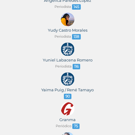
Angélica Paredes López
Periodista
145
Yudy Castro Morales
Periodista
138
Yuniel Labacena Romero
Periodista
116
Yaima Puig / René Tamayo
90
Granma
Periódico
75