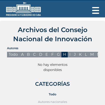
Archivos del Consejo
Nacional de Innovación
Autores
Todo
A
B
C
D
E
F
G
H
I
J
K
L
M
N
No hay elementos
disponibles
CATEGORÍAS
Todo
Autores nacionales