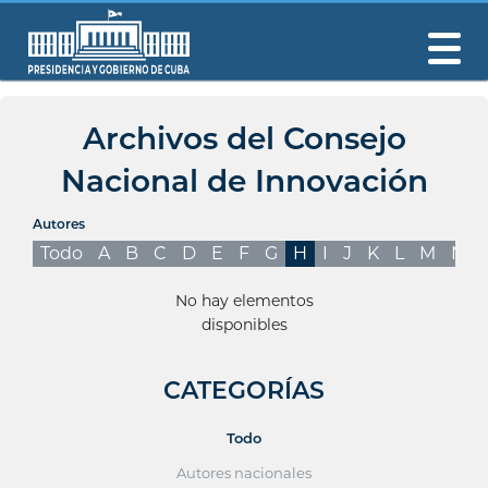
Archivos del Consejo
Nacional de Innovación
Autores
Todo
A
B
C
D
E
F
G
H
I
J
K
L
M
N
No hay elementos
disponibles
CATEGORÍAS
Todo
Autores nacionales