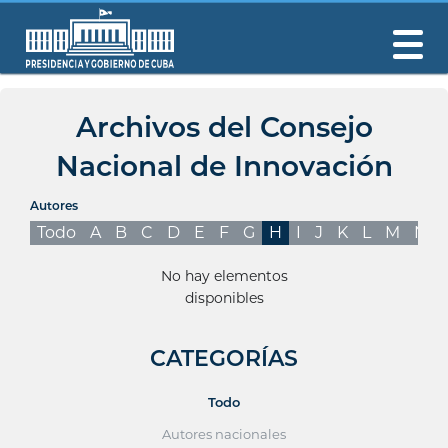
Archivos del Consejo
Nacional de Innovación
Autores
Todo
A
B
C
D
E
F
G
H
I
J
K
L
M
N
No hay elementos
disponibles
CATEGORÍAS
Todo
Autores nacionales