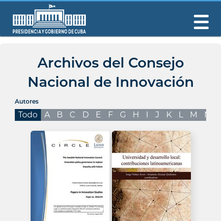
Archivos del Consejo
Nacional de Innovación
Autores
Todo
A
B
C
D
E
F
G
H
I
J
K
L
M
N