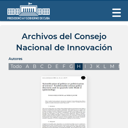
Archivos del Consejo
Nacional de Innovación
Autores
Todo
A
B
C
D
E
F
G
H
I
J
K
L
M
N