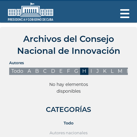
Archivos del Consejo
Nacional de Innovación
Autores
Todo
A
B
C
D
E
F
G
H
I
J
K
L
M
N
No hay elementos
disponibles
CATEGORÍAS
Todo
Autores nacionales