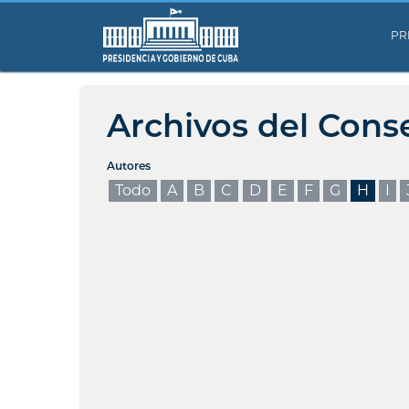
PR
Archivos del Cons
Autores
Todo
A
B
C
D
E
F
G
H
I