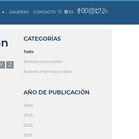
A
GALERÍAS
CONTACTO
ES
CATEGORÍAS
ón
Todo
Autores nacionales
Y
Z
Autores internacionales
AÑO DE PUBLICACIÓN
Todo
2025
2022
2021