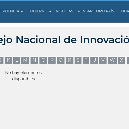
ESIDENCIA
GOBIERNO
NOTICIAS
PENSAR COMO PAÍS
CUB
ejo Nacional de Innovaci
J
K
L
M
N
O
P
Q
R
S
T
U
V
W
X
No hay elementos
disponibles