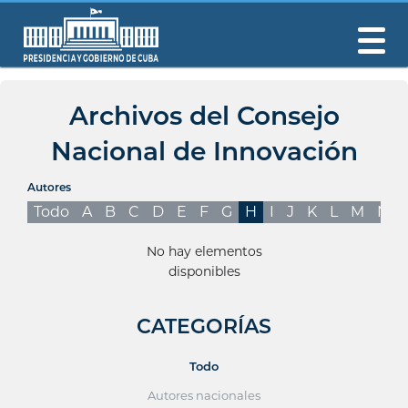
Archivos del Consejo
Nacional de Innovación
Autores
Todo
A
B
C
D
E
F
G
H
I
J
K
L
M
N
No hay elementos
disponibles
CATEGORÍAS
Todo
Autores nacionales