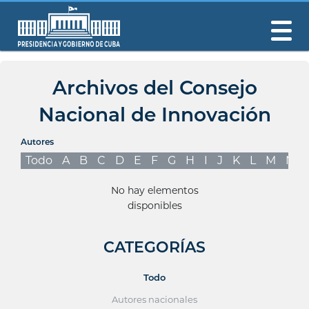
Archivos del Consejo
Nacional de Innovación
Autores
Todo
A
B
C
D
E
F
G
H
I
J
K
L
M
N
No hay elementos
disponibles
CATEGORÍAS
Todo
Autores nacionales