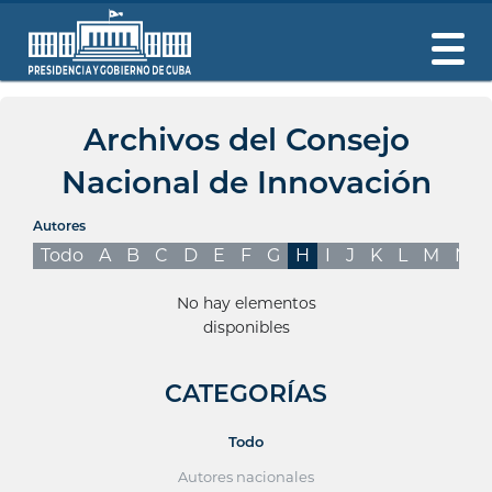
Archivos del Consejo
Nacional de Innovación
Autores
Todo
A
B
C
D
E
F
G
H
I
J
K
L
M
N
No hay elementos
disponibles
CATEGORÍAS
Todo
Autores nacionales