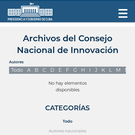
Archivos del Consejo
Nacional de Innovación
Autores
Todo
A
B
C
D
E
F
G
H
I
J
K
L
M
N
No hay elementos
disponibles
CATEGORÍAS
Todo
Autores nacionales