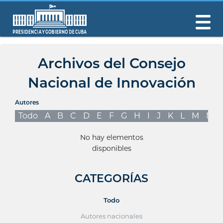
Archivos del Consejo
Nacional de Innovación
Autores
Todo
A
B
C
D
E
F
G
H
I
J
K
L
M
N
No hay elementos
disponibles
CATEGORÍAS
Todo
Autores nacionales