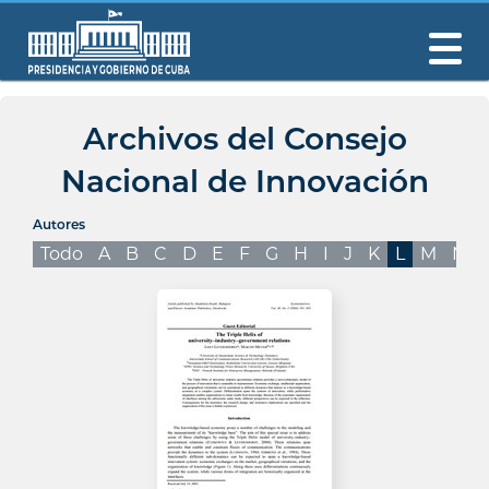
Archivos del Consejo
Nacional de Innovación
Autores
Todo
A
B
C
D
E
F
G
H
I
J
K
L
M
N