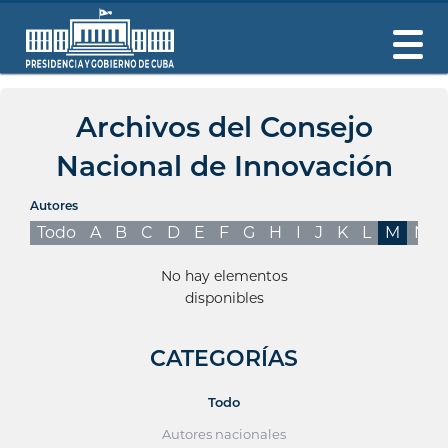
Archivos del Consejo
Nacional de Innovación
Autores
Todo
A
B
C
D
E
F
G
H
I
J
K
L
M
N
No hay elementos
disponibles
CATEGORÍAS
Todo
Autores nacionales