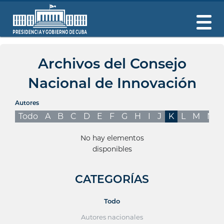
Archivos del Consejo
Nacional de Innovación
Autores
Todo
A
B
C
D
E
F
G
H
I
J
K
L
M
N
No hay elementos
disponibles
CATEGORÍAS
Todo
Autores nacionales