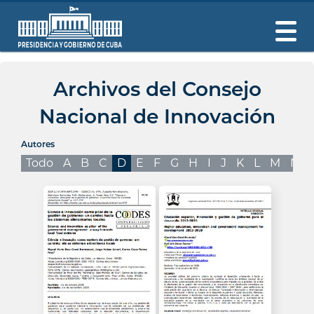
Archivos del Consejo
Nacional de Innovación
Autores
Todo
A
B
C
D
E
F
G
H
I
J
K
L
M
N