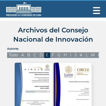
Archivos del Consejo
Nacional de Innovación
Autores
Todo
A
B
C
D
E
F
G
H
I
J
K
L
M
N