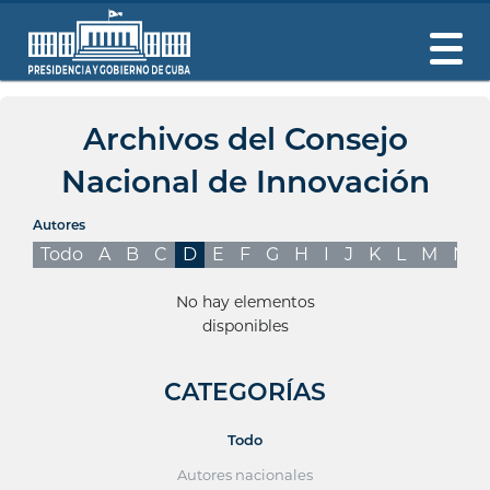
Archivos del Consejo
Nacional de Innovación
Autores
Todo
A
B
C
D
E
F
G
H
I
J
K
L
M
N
No hay elementos
disponibles
CATEGORÍAS
Todo
Autores nacionales