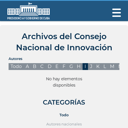
Archivos del Consejo
Nacional de Innovación
Autores
Todo
A
B
C
D
E
F
G
H
I
J
K
L
M
N
No hay elementos
disponibles
CATEGORÍAS
Todo
Autores nacionales