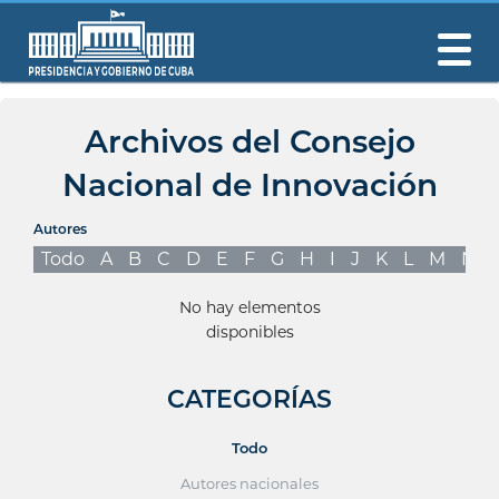
Archivos del Consejo
Nacional de Innovación
Autores
Todo
A
B
C
D
E
F
G
H
I
J
K
L
M
N
No hay elementos
disponibles
CATEGORÍAS
Todo
Autores nacionales