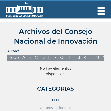
Archivos del Consejo
Nacional de Innovación
Autores
Todo
A
B
C
D
E
F
G
H
I
J
K
L
M
N
No hay elementos
disponibles
CATEGORÍAS
Todo
Autores nacionales