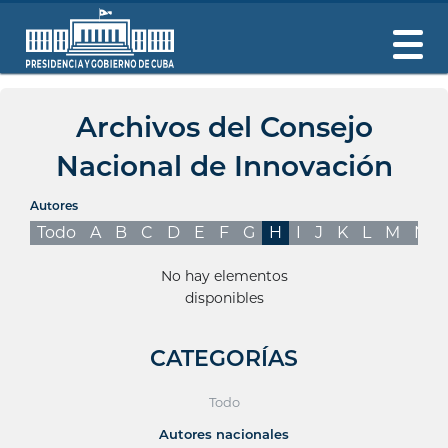
Archivos del Consejo
Nacional de Innovación
Autores
Todo
A
B
C
D
E
F
G
H
I
J
K
L
M
N
No hay elementos
disponibles
CATEGORÍAS
Todo
Autores nacionales