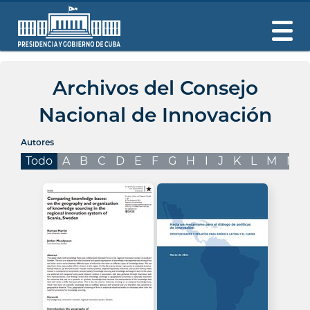
Archivos del Consejo
Nacional de Innovación
Autores
Todo
A
B
C
D
E
F
G
H
I
J
K
L
M
N