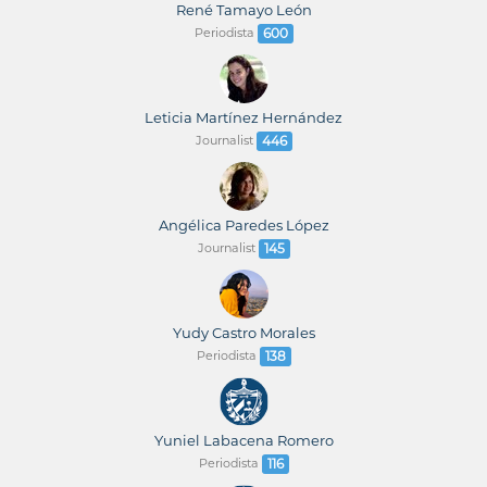
René Tamayo León
Periodista
600
Leticia Martínez Hernández
Journalist
446
Angélica Paredes López
Journalist
145
Yudy Castro Morales
Periodista
138
Yuniel Labacena Romero
Periodista
116