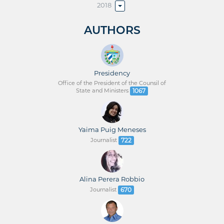
2018
AUTHORS
Presidency
Office of the President of the Counsil of
State and Ministers
1067
Yaima Puig Meneses
Journalist
722
Alina Perera Robbio
Journalist
670