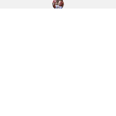
René Tamayo León
Periodista
23
TAGS
René Tamayo / Leticia Martínez
Periodistas
23
All
Reunión de Trabajo
COVID-19
Política Exterior
Salud
Evento
Nota Oficial
Eventos
Recorrido Trabajo
Reunión Trabajo
ANPP
Recibimiento Oficial
Juventud Rebelde
Memoria Histórica
Consejo de Estado
Newspaper
22
Consejo de Ministros
Visita Oficial
1
2
3
4
Wilmer Rodríguez
Periodista
22
Miguel Díaz-Canel Bermúdez