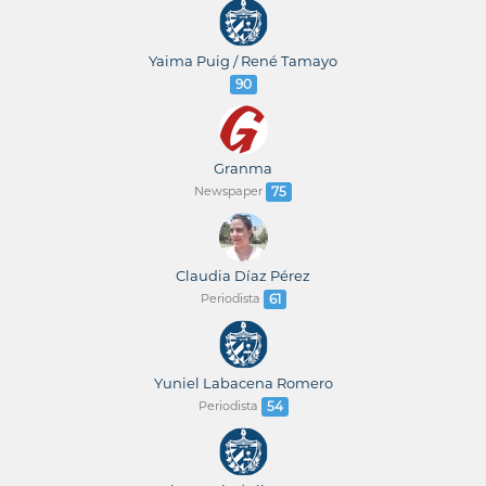
Yaima Puig / René Tamayo
90
Granma
Newspaper
75
Claudia Díaz Pérez
Periodista
61
Yuniel Labacena Romero
Periodista
54