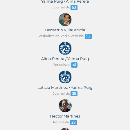
Yaima Puig / Alina Perera
Journalists
53
Demetrio Villaurrutia
Periodista de Radio Rebelde
52
Alina Perera / Yaima Puig
Periodistas
41
Leticia Martínez / Yaima Puig
Journalists
35
Hector Martínez
Periodista
29