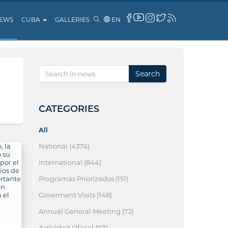
EWS
CUBA
GALLERIES
EN
Search
CATEGORIES
All
National (4376)
International (844)
Programas Priorizados (151)
Goverment Visits (148)
Annual General Meeting (72)
Actividad Oficial (67)