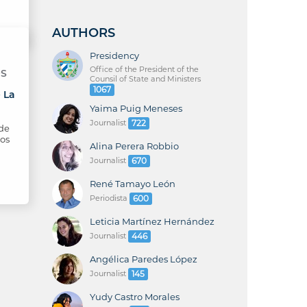
AUTHORS
Presidency
Office of the President of the
OS
Counsil of State and Ministers
1067
 La
Yaima Puig Meneses
Journalist
722
 de
ios
Alina Perera Robbio
Journalist
670
René Tamayo León
Periodista
600
Leticia Martínez Hernández
Journalist
446
Angélica Paredes López
Journalist
145
Yudy Castro Morales