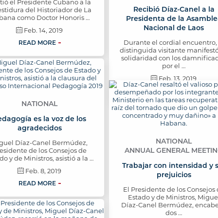
stió el Presidente Cubano a la
Recibió Díaz-Canel a la
estidura del Historiador de La
bana como Doctor Honoris …
Presidenta de la Asamble
Nacional de Laos
Feb. 14, 2019
Durante el cordial encuentro, 
READ MORE
distinguida visitante manifest
solidaridad con los damnifica
por el …
Feb. 13, 2019
READ MORE
NATIONAL
dagogía es la voz de los
agradecidos
NATIONAL
guel Díaz-Canel Bermúdez,
ANNUAL GENERAL MEETI
esidente de los Consejos de
do y de Ministros, asistió a la …
Trabajar con intensidad y 
Feb. 8, 2019
prejuicios
READ MORE
El Presidente de los Consejos
Estado y de Ministros, Migue
Díaz-Canel Bermúdez, encab
dos …