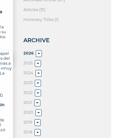
Articles (31)
a
Honorary Titles (1)
la
ó su
dos
ARCHIVE
2026
2025
2024
2023
2022
NG
2021
sin
2020
 de
2019
l
ezó
2018