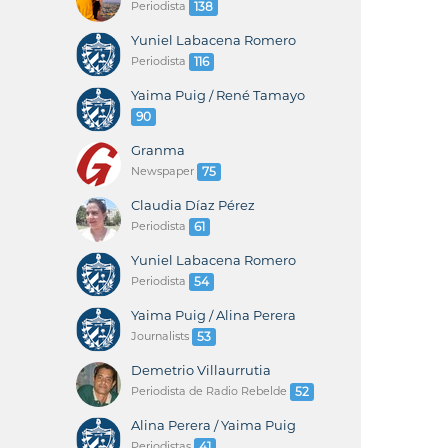
Periodista
138
Yuniel Labacena Romero
Periodista
116
Yaima Puig / René Tamayo
90
Granma
Newspaper
75
Claudia Díaz Pérez
Periodista
61
Yuniel Labacena Romero
Periodista
54
Yaima Puig / Alina Perera
Journalists
53
Demetrio Villaurrutia
Periodista de Radio Rebelde
52
Alina Perera / Yaima Puig
Periodistas
41