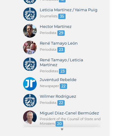
Leticia Martínez / Yaima Puig
Journalists
35
Hector Martínez
Periodista
29
René Tamayo León
Periodista
23
René Tamayo / Leticia
Martínez
Periodistas
23
Juventud Rebelde
Newspaper
22
Wilmer Rodríguez
Periodista
22
Miguel Díaz-Canel Bermúdez
President of the Counsil of State and
Ministers
20
René Tamayo / Yaima Puig