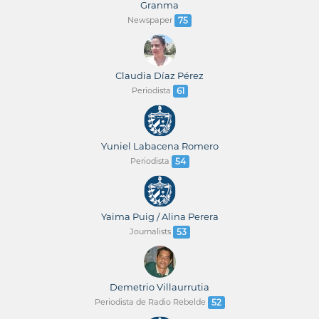
Granma
Newspaper
75
Claudia Díaz Pérez
Periodista
61
Yuniel Labacena Romero
Periodista
54
Yaima Puig / Alina Perera
Journalists
53
Demetrio Villaurrutia
Periodista de Radio Rebelde
52