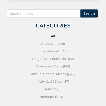
Search
CATEGORIES
All
National (4378)
International (844)
Programas Priorizados (151)
Goverment Visits (148)
Annual General Meeting (72)
Actividad Oficial (67)
Articles (31)
Honorary Titles (1)