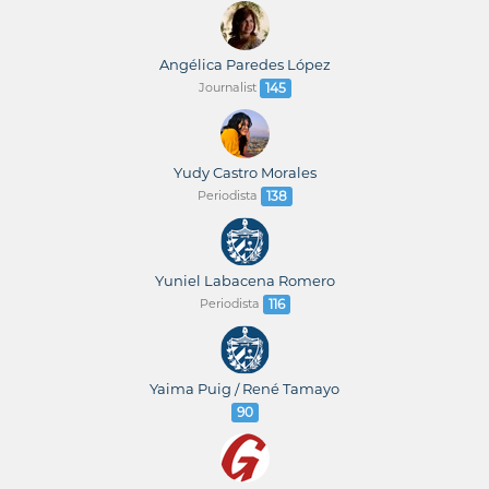
Angélica Paredes López
Journalist
145
Yudy Castro Morales
Periodista
138
Yuniel Labacena Romero
Periodista
116
Yaima Puig / René Tamayo
90