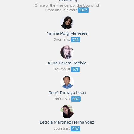
Office of the President of the Counsil of
State and Ministers
1067
Yaima Puig Meneses
Journalist
722
Alina Perera Robbio
Journalist
671
René Tamayo León
Periodista
600
Leticia Martínez Hernández
Journalist
447