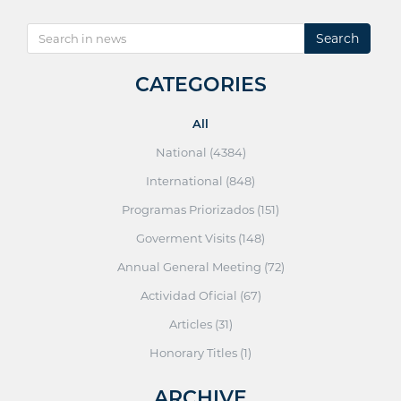
Search
CATEGORIES
All
National (4384)
International (848)
Programas Priorizados (151)
Goverment Visits (148)
Annual General Meeting (72)
Actividad Oficial (67)
Articles (31)
Honorary Titles (1)
ARCHIVE