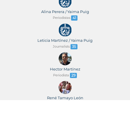
Alina Perera / Yaima Puig
Periodistas
41
Leticia Martínez / Yaima Puig
Journalists
35
Hector Martínez
Periodista
29
René Tamayo León
Periodista
23
René Tamayo / Leticia Martínez