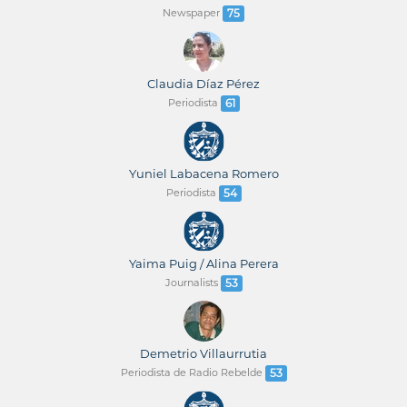
Newspaper
75
Claudia Díaz Pérez
Periodista
61
Yuniel Labacena Romero
Periodista
54
Yaima Puig / Alina Perera
Journalists
53
Demetrio Villaurrutia
Periodista de Radio Rebelde
53