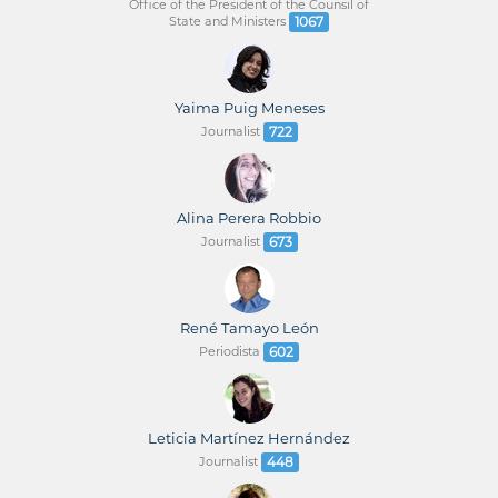
Office of the President of the Counsil of
State and Ministers
1067
Yaima Puig Meneses
Journalist
722
Alina Perera Robbio
Journalist
673
René Tamayo León
Periodista
602
Leticia Martínez Hernández
Journalist
448